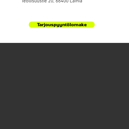
Teollisuustie 20, 66400 Laihia
Tarjouspyyntölomake