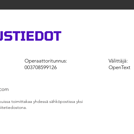
USTIEDOT
Operaattoritunnus:
Välittäjä:
003708599126
OpenText
.com
kuissa toimittakaa yhdessä sähköpostissa yksi
liitetiedostona.