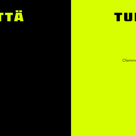
TTÄ
TU
Olemme 