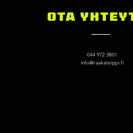
OTA YHTEY
044 972 3801
info@raakateippi.fi