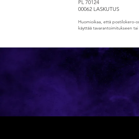
PL 70124
00062 LASKUTUS
Huomioikaa, että postilokero-oso
käyttää tavarantoimitukseen ta