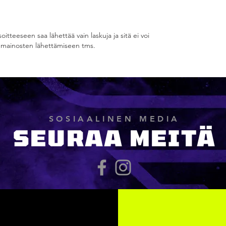
itteeseen saa lähettää vain laskuja ja sitä ei voi
i mainosten lähettämiseen tms.
SOSIAALINEN MEDIA
SEURAA MEITÄ