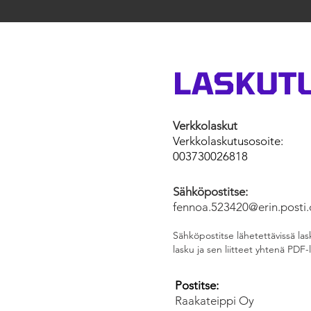
LASKUT
Verkkolaskut
Verkkolaskutusosoite:
003730026818
Sähköpostitse:
fennoa.523420@erin.posti
Sähköpostitse lähetettävissä las
lasku ja sen liitteet yhtenä PDF-
Postitse:
Raakateippi Oy